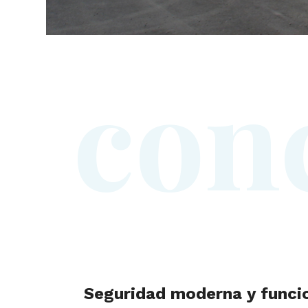
c
o
n
Seguridad moderna y funci