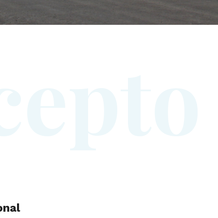
c
e
p
t
o
onal