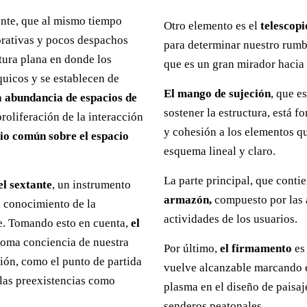
ente, que al mismo tiempo
Otro elemento es el
telescopi
orativas y pocos despachos
para determinar nuestro rumb
tura plana en donde los
que es un gran mirador hacia 
quicos y se establecen de
El mango de sujeción
, que e
a abundancia de espacios de
sostener la estructura, está 
roliferación de la interacción
y cohesión a los elementos qu
cio común sobre el espacio
esquema lineal y claro.
La parte principal, que conti
el sextante
, un instrumento
armazón,
compuesto por las á
el conocimiento de la
actividades de los usuarios.
te. Tomando esto en cuenta,
el
 toma conciencia de nuestra
Por último,
el firmamento
es 
ión, como el punto de partida
vuelve alcanzable marcando e
 las preexistencias como
plasma en el diseño de paisaj
senderos peatonales.