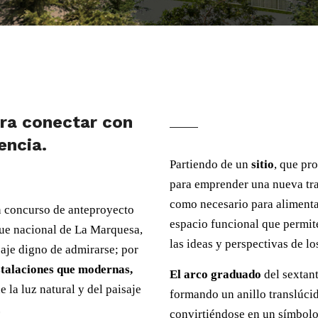
ara conectar con
encia.
Partiendo de un
sitio
, que pr
para emprender una nueva tra
como necesario para alimenta
 concurso de anteproyecto
espacio funcional que permite
ue nacional de La Marquesa,
las ideas y perspectivas de l
aje digno de admirarse; por
stalaciones que modernas,
El arco graduado
del sextant
la luz natural y del paisaje
formando un anillo translúcid
.
convirtiéndose en un símbolo 