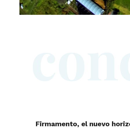
c
o
n
Firmamento, el nuevo horiz