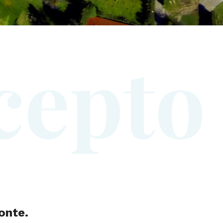
c
e
p
t
o
onte.